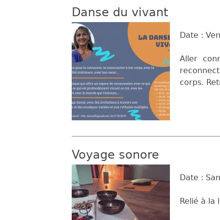
Danse du vivant
Date :
Ven
Aller con
reconnecte
corps. Ret
Voyage sonore
Date :
Sam
Relié à la