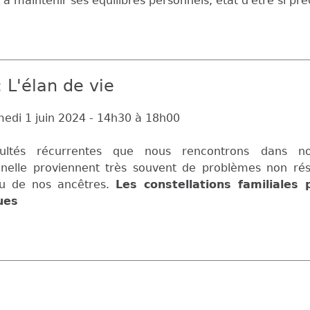
 à maintenir ses équilibres personnels, état d'être si précie
: L'élan de vie
edi 1 juin 2024 -
14h30
à
18h00
icultés récurrentes que nous rencontrons dans notr
nnelle proviennent très souvent de problèmes non ré
ou de nos ancêtres.
Les constellations familiales
ues