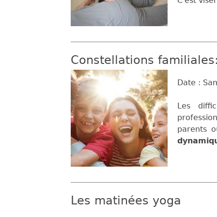
C'est viser
Constellations familiales
Date :
Sam
Les diff
professio
parents 
dynamiq
Les matinées yoga