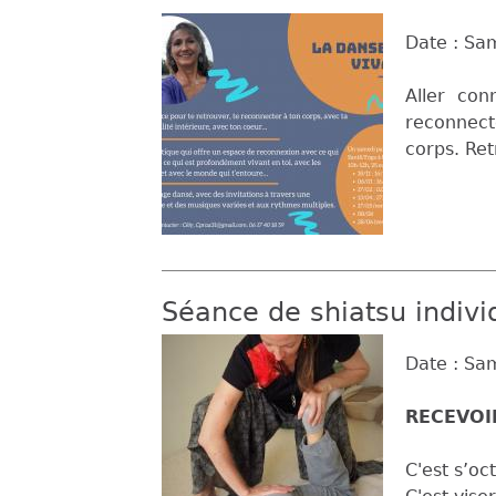
Date :
Sam
Aller con
reconnecte
corps. Ret
Séance de shiatsu indivi
Date :
Sam
RECEVOIR
C'est s’o