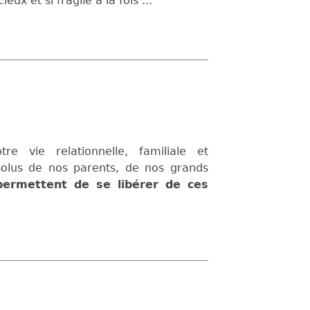
ux et si fragile à la fois ...
e vie relationnelle, familiale et
solus de nos parents, de nos grands
 permettent de se libérer de ces