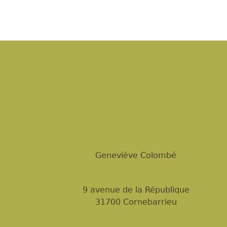
Geneviève Colombé
9 avenue de la République
31700 Cornebarrieu