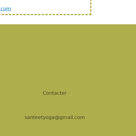
.com
Contacter
santeetyoga@gmail.com