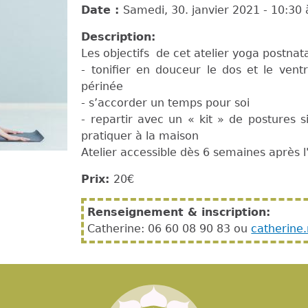
Date :
Samedi, 30. janvier 2021 -
10:30
Description:
Les objectifs de cet atelier yoga postnata
- tonifier en douceur le dos et le vent
périnée
- s’accorder un temps pour soi
- repartir avec un « kit » de postures 
pratiquer à la maison
Atelier accessible dès 6 semaines après
Prix:
20€
Renseignement & inscription:
Catherine: 06 60 08 90 83 ou
catherine