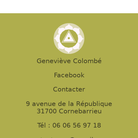
Geneviève Colombé
Facebook
Contacter
9 avenue de la République
31700 Cornebarrieu
Tél : 06 06 56 97 18