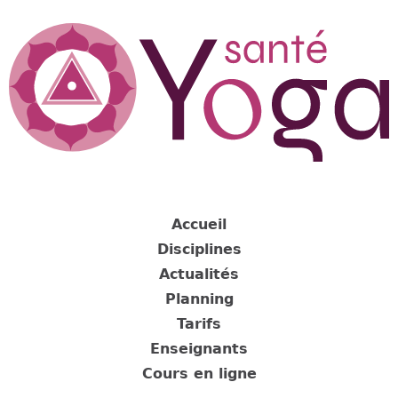
Jump
to
navigation
Back
to
Accueil
top
Disciplines
Actualités
Planning
Tarifs
Enseignants
Cours en ligne