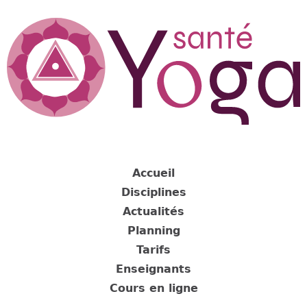
Jump
to
navigation
Back
to
Accueil
top
Disciplines
Actualités
Planning
Tarifs
Enseignants
Cours en ligne