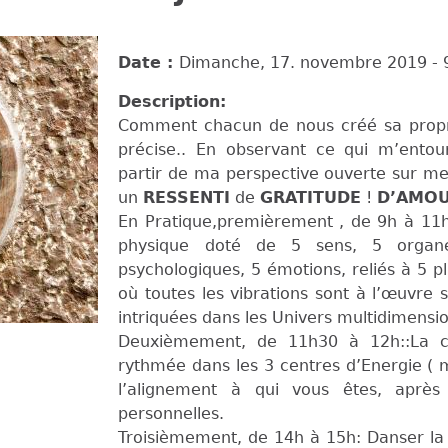
Date :
Dimanche, 17. novembre 2019 -
Description:
Comment chacun de nous créé sa propre 
précise.. En observant ce qui m’entou
partir de ma perspective ouverte sur mes 
un
RESSENTI
de
GRATITUDE
!
D’AMOU
En Pratique,premièrement , de 9h à 11h
physique doté de 5 sens, 5 organes
psychologiques, 5 émotions, reliés à 5 pl
où toutes les vibrations sont à l’œuvre
intriquées dans les Univers multidimensi
Deuxièmement, de 11h30 à 12h::La co
rythmée dans les 3 centres d’Energie ( 
l’alignement à qui vous êtes, après
personnelles.
Troisièmement, de 14h à 15h: Danser la