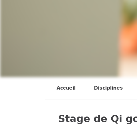
Back
to
Accueil
Disciplines
Back
top
to
top
Stage de Qi go