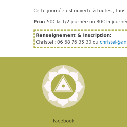
Cette journée est ouverte à toutes , tous
Prix:
50€ la 1/2 journée ou 80€ la journé
Renseignement & inscription:
Christel : 06 68 76 35 30 ou
christel@a
Facebook