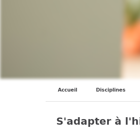
Back
to
Accueil
Disciplines
Back
top
to
top
S'adapter à l'