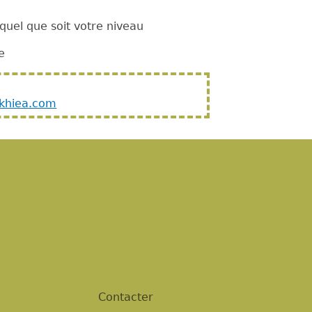
 quel que soit votre niveau
e
nkhiea.com
Contacter