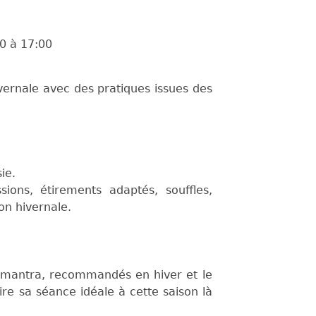
30
à
17:00
vernale avec des pratiques issues des
ie.
ions, étirements adaptés, souffles,
on hivernale.
ns, mantra, recommandés en hiver et le
re sa séance idéale à cette saison là