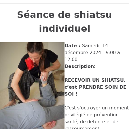
Back
to
Séance de shiatsu
top
individuel
Date :
Samedi, 14.
décembre 2024 -
9:00
à
12:00
Description:
RECEVOIR UN SHIATSU,
c’est PRENDRE SOIN DE
SOI !
C'est s’octroyer un moment
privilégié de prévention
santé, de détente et de
ressourcement,