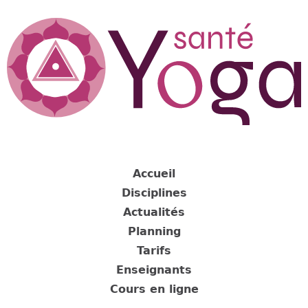
Jump
to
navigation
Back
to
Accueil
top
Disciplines
Actualités
Planning
Tarifs
Enseignants
Cours en ligne