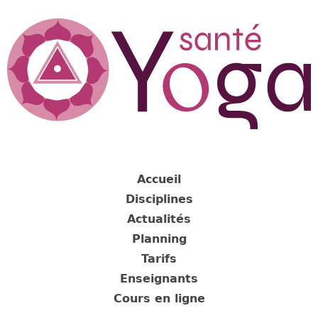
Jump
to
navigation
Back
to
Accueil
top
Disciplines
Actualités
Planning
Tarifs
Enseignants
Cours en ligne