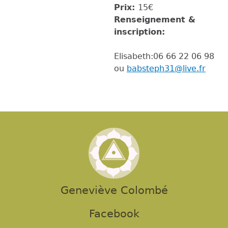
Prix:
15€
Renseignement &
inscription:
Elisabeth:06 66 22 06 98
ou
babsteph31@live.fr
Geneviève Colombé
Facebook