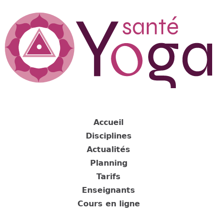
Jump
to
navigation
Back
to
Accueil
top
Disciplines
Actualités
Planning
Tarifs
Enseignants
Cours en ligne