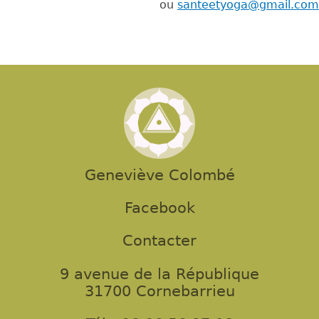
ou
santeetyoga@gmail.com
Geneviève Colombé
Facebook
Contacter
9 avenue de la République
31700 Cornebarrieu