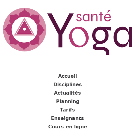
Jump
to
navigation
Back
to
Accueil
top
Disciplines
Actualités
Planning
Tarifs
Enseignants
Cours en ligne