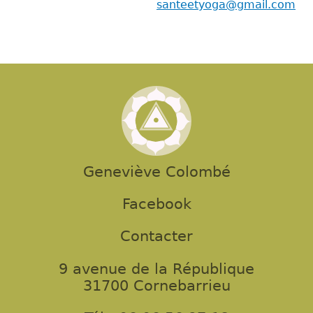
santeetyoga@gmail.com
Geneviève Colombé
Facebook
Contacter
9 avenue de la République
31700 Cornebarrieu