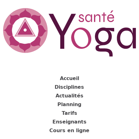
Jump
to
navigation
Back
to
Accueil
top
Disciplines
Actualités
Planning
Tarifs
Enseignants
Cours en ligne