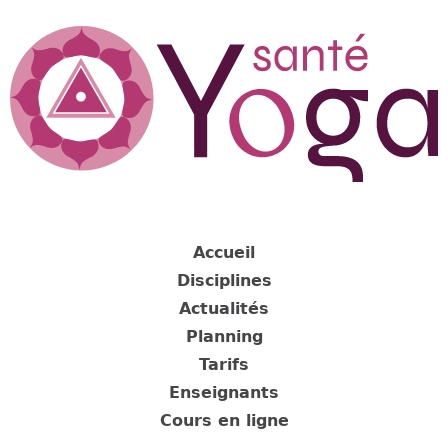
Jump
to
navigation
Back
to
Accueil
top
Disciplines
Actualités
Planning
Tarifs
Enseignants
Cours en ligne