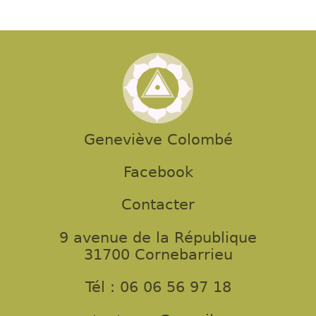
Geneviève Colombé
Facebook
Contacter
9 avenue de la République
31700 Cornebarrieu
Tél : 06 06 56 97 18