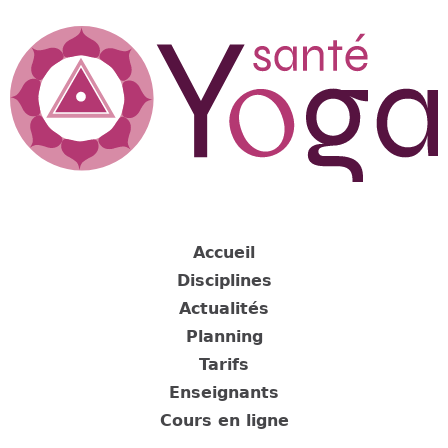
Jump
to
navigation
Back
to
Accueil
top
Disciplines
Actualités
Planning
Tarifs
Enseignants
Cours en ligne