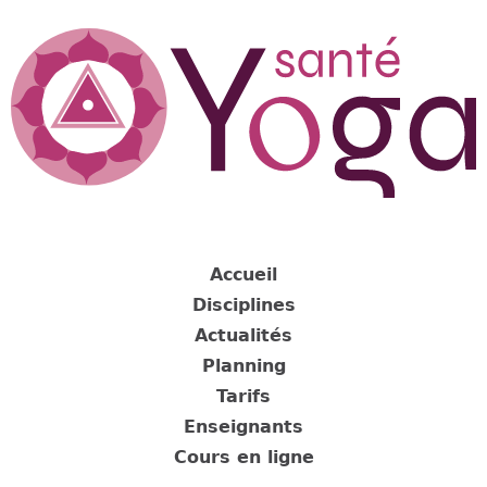
Jump
to
navigation
Back
to
Accueil
top
Disciplines
Actualités
Planning
Tarifs
Enseignants
Cours en ligne