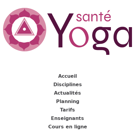
Jump
to
navigation
Back
to
Accueil
top
Disciplines
Actualités
Planning
Tarifs
Enseignants
Cours en ligne