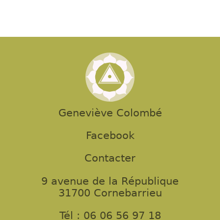
Geneviève Colombé
Facebook
Contacter
9 avenue de la République
31700 Cornebarrieu
Tél : 06 06 56 97 18