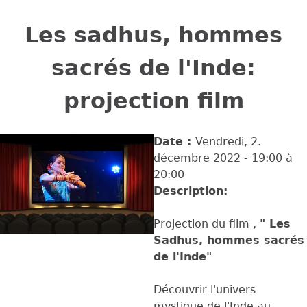
Back
to
Les sadhus, hommes
top
sacrés de l'Inde:
projection film
Date :
Vendredi, 2.
décembre 2022 -
19:00
à
20:00
Description:
Projection du film ,
" Les
Sadhus, hommes sacrés
de l'Inde"
Découvrir l'univers
mystique de l'Inde au