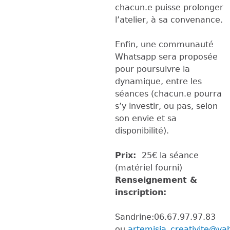
chacun.e puisse prolonger
l’atelier, à sa convenance.
Enfin, une communauté
Whatsapp sera proposée
pour poursuivre la
dynamique, entre les
séances (chacun.e pourra
s’y investir, ou pas, selon
son envie et sa
disponibilité).
Prix:
25€ la séance
(matériel fourni)
Renseignement &
inscription:
Sandrine:06.67.97.97.83
ou
artemisia_creativite@y