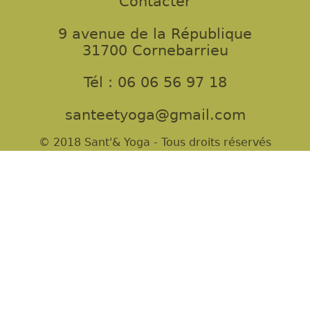
Contacter
9 avenue de la République
31700 Cornebarrieu
Tél : 06 06 56 97 18
santeetyoga@gmail.com
© 2018 Sant'& Yoga - Tous droits réservés