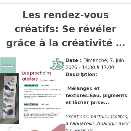
Back
to
Les rendez-vous
top
créatifs: Se révéler
grâce à la créativité …
Date :
Dimanche, 7. juin
2026 -
14:30
à
17:00
Description:
Mélanges et
textures:Eau, pigments
et lâcher prise...
Créations, parfois insolites,
à l'aquarelle. Analogie avec
les vertis de