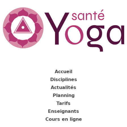
Jump
to
navigation
Back
to
Accueil
top
Disciplines
Actualités
Planning
Tarifs
Enseignants
Cours en ligne