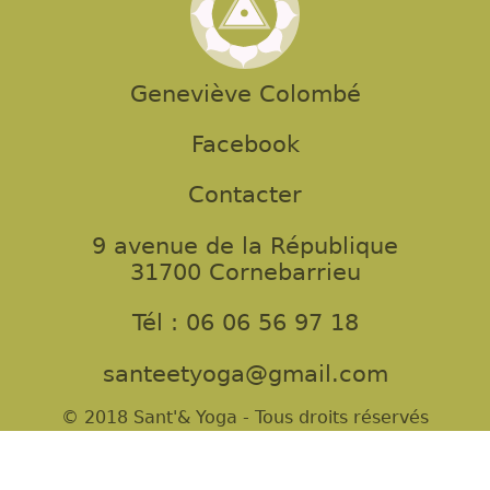
Geneviève Colombé
Facebook
Contacter
9 avenue de la République
31700 Cornebarrieu
Tél : 06 06 56 97 18
santeetyoga@gmail.com
© 2018 Sant'& Yoga - Tous droits réservés