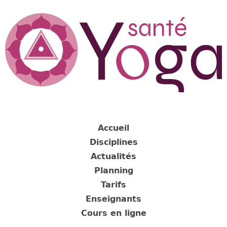
Jump
to
navigation
Back
to
Accueil
top
Disciplines
Actualités
Planning
Tarifs
Enseignants
Cours en ligne