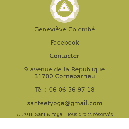
Geneviève Colombé
Facebook
Contacter
9 avenue de la République
31700 Cornebarrieu
Tél : 06 06 56 97 18
santeetyoga@gmail.com
© 2018 Sant'& Yoga - Tous droits réservés