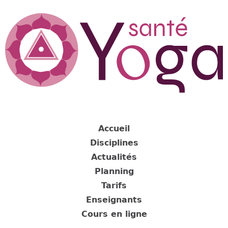
Jump
to
navigation
Back
to
Accueil
top
Disciplines
Actualités
Planning
Tarifs
Enseignants
Cours en ligne