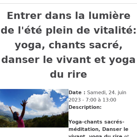
Back
to
Entrer dans la lumière
top
de l'été plein de vitalité:
yoga, chants sacré,
danser le vivant et yoga
du rire
Date :
Samedi, 24. juin
2023 -
7:00
à
13:00
Description:
Yoga-chants sacrés-
méditation, Danser le
vivant, yoga du rire
et