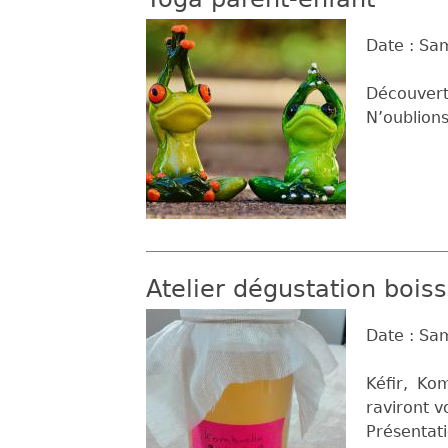
Date :
Sam
Découverte
N’oublions
Atelier dégustation boi
Date :
Sam
Kéfir, Ko
raviront v
Présentati