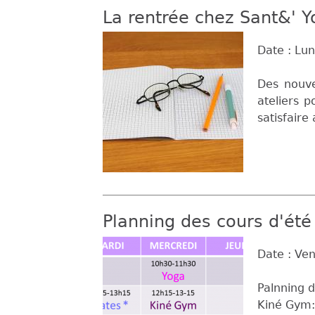
La rentrée chez Sant&' 
Date :
Lun
Des nouve
ateliers 
satisfaire
Planning des cours d'été
Date :
Ven
Palnning 
Kiné Gym: