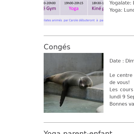
Yogalate:
Yoga: Lun
Congés
Date :
Dim
Le centre
de vous!
Les cours
lundi 9 S
Bonnes v
Yoga parent-enfant