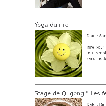
Yoga du rire
Date :
Sam
Rire pour 
tout simpl
sans modé
Stage de Qi gong " Les f
Date :
Dim