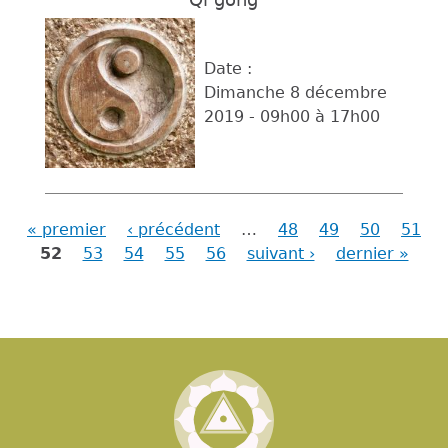
Date :
Dimanche 8 décembre
2019 -
09h00
à
17h00
« premier
‹ précédent
…
48
49
50
51
Pages
52
53
54
55
56
suivant ›
dernier »