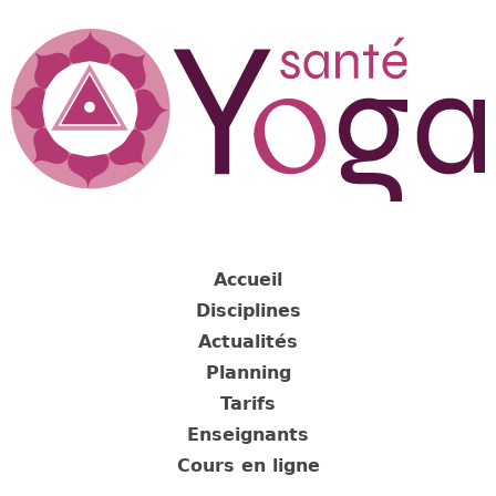
Jump
to
navigation
Back
to
Accueil
top
Disciplines
Actualités
Planning
Tarifs
Enseignants
Cours en ligne