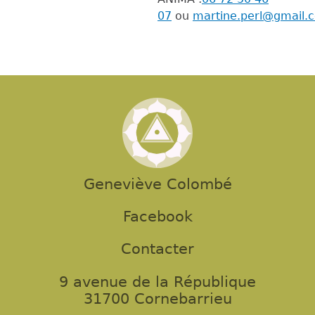
07
ou
martine.perl@gmail
Geneviève Colombé
Facebook
Contacter
9 avenue de la République
31700 Cornebarrieu