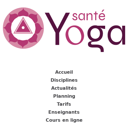
Jump
to
navigation
Back
to
Accueil
top
Disciplines
Actualités
Planning
Tarifs
Enseignants
Cours en ligne