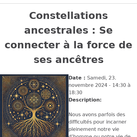
Back
to
Constellations
top
ancestrales : Se
connecter à la force de
ses ancêtres
Date :
Samedi, 23.
novembre 2024 -
14:30
à
18:30
Description:
Nous avons parfois des
difficultés pour incarner
pleinement notre vie
d’homme ou notre vie de