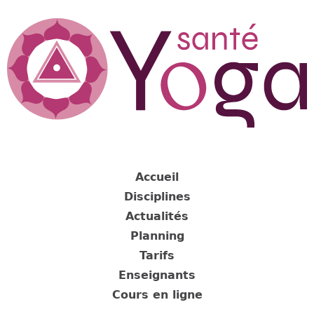
Jump
to
navigation
Back
to
Accueil
top
Disciplines
Actualités
Planning
Tarifs
Enseignants
Cours en ligne