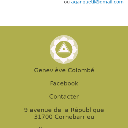
ou
aganquetil@gmail.com
Geneviève Colombé
Facebook
Contacter
9 avenue de la République
31700 Cornebarrieu