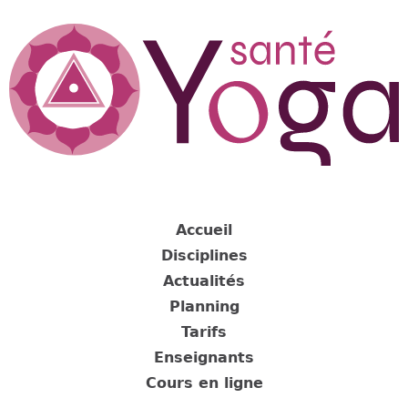
Jump
to
navigation
Back
to
Accueil
top
Disciplines
Actualités
Planning
Tarifs
Enseignants
Cours en ligne