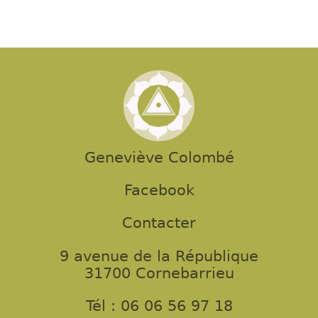
Geneviève Colombé
Facebook
Contacter
9 avenue de la République
31700 Cornebarrieu
Tél : 06 06 56 97 18