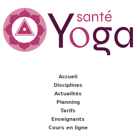
Jump
to
navigation
Back
to
Accueil
top
Disciplines
Actualités
Planning
Tarifs
Enseignants
Cours en ligne