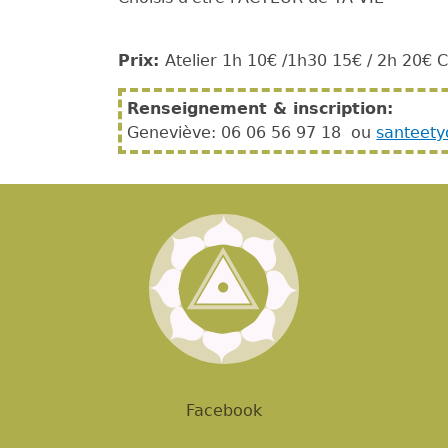
Prix:
Atelier 1h 10€ /1h30 15€ / 2h 20€ Ce
Renseignement & inscription:
Geneviève: 06 06 56 97 18 ou
santeet
Facebook