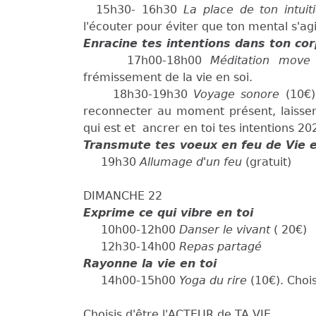
15h30- 16h30
La place de ton intui
l'écouter pour éviter que ton mental s'agi
Enracine tes intentions dans ton cor
17h00-18h00
Méditation move
frémissement de la vie en soi.
18h30-19h30
Voyage sonore
(10€)
reconnecter au moment présent, laisser a
qui est et ancrer en toi tes intentions 20
Transmute tes voeux en feu de Vie e
19h30
Allumage d'un feu
(gratuit)
DIMANCHE 22
Exprime ce qui vibre en toi
10h00-12h00
Danser le vivant
( 20€)
12h30-14h00
Repas partagé
Rayonne la vie en toi
14h00-15h00
Yoga du rire
(10€). Choi
Choisis d'être l'ACTEUR de TA VIE