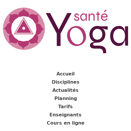
Jump
to
navigation
Back
to
Accueil
top
Disciplines
Actualités
Planning
Tarifs
Enseignants
Cours en ligne