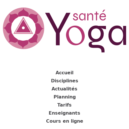
Jump
to
navigation
Back
to
Accueil
top
Disciplines
Actualités
Planning
Tarifs
Enseignants
Cours en ligne