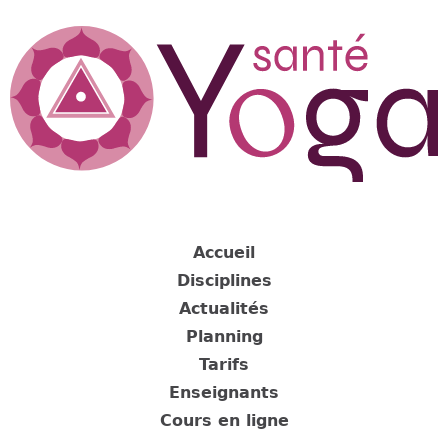
Jump
to
navigation
Back
to
Accueil
top
Disciplines
Actualités
Planning
Tarifs
Enseignants
Cours en ligne